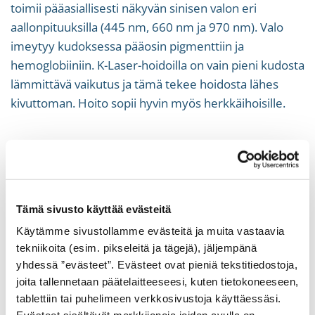
toimii pääasiallisesti näkyvän sinisen valon eri
aallonpituuksilla (445 nm, 660 nm ja 970 nm). Valo
imeytyy kudoksessa pääosin pigmenttiin ja
hemoglobiiniin. K-Laser-hoidoilla on vain pieni kudosta
lämmittävä vaikutus ja tämä tekee hoidosta lähes
kivuttoman. Hoito sopii hyvin myös herkkäihoisille.
K-Laserilla voimme hoitaa tehokkaasti ja
hellävaraisesti monia iho-ongelmia. Valitsemme juuri
sinulle sopivan hoidon yhdistelemällä eri
aallonpituuksia. K-Laserilla voimme hoitaa useita eri
Tämä sivusto käyttää evästeitä
ongelmakohtia yhdellä hoitokerralla esim. pigmentti-
Käytämme sivustollamme evästeitä ja muita vastaavia
ja verisuonimuutoksia ja ikääntymisen merkkejä.
tekniikoita (esim. pikseleitä ja tägejä), jäljempänä
Ammattitaitoisen ihotautilääkärin tekemänä hoidot
yhdessä ”evästeet”. Evästeet ovat pieniä tekstitiedostoja,
ovat turvallisia. Ennen hoitoa teemme maksuttoman
joita tallennetaan päätelaitteeseesi, kuten tietokoneeseen,
konsultaation, jossa voimme tarkemmin suunnitella
tablettiin tai puhelimeen verkkosivustoja käyttäessäsi.