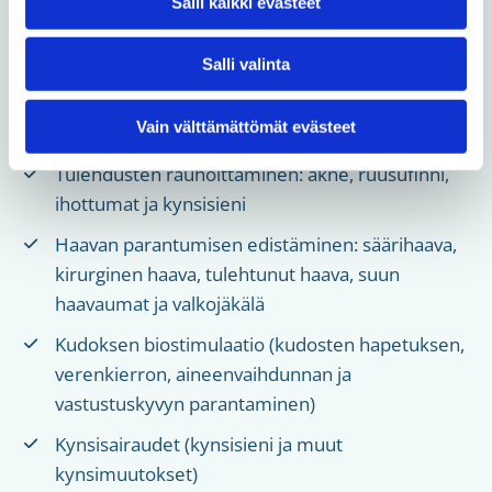
Salli kaikki evästeet
ihovauriot, ihon ikääntyminen ja ihonlaadun
parantaminen)
Salli valinta
Aknen ja aknearpien hoito
Vain välttämättömät evästeet
Ruusufinnin ja couperosan hoito
Tulehdusten rauhoittaminen: akne, ruusufinni,
ihottumat ja kynsisieni
Haavan parantumisen edistäminen: säärihaava,
kirurginen haava, tulehtunut haava, suun
haavaumat ja valkojäkälä
Kudoksen biostimulaatio (kudosten hapetuksen,
verenkierron, aineenvaihdunnan ja
vastustuskyvyn parantaminen)
Kynsisairaudet (kynsisieni ja muut
kynsimuutokset)